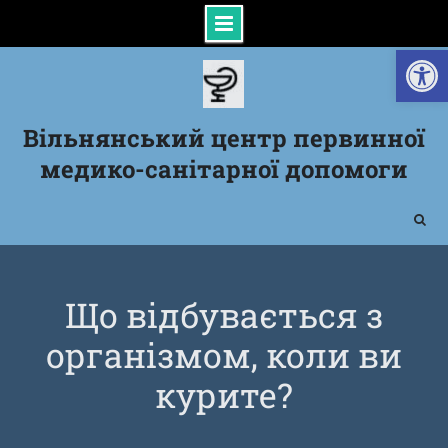
Відкрити Панель інструментів
Skip
to
content
Вільнянський центр первинної
медико-санітарної допомоги
Що відбувається з
організмом, коли ви
курите?