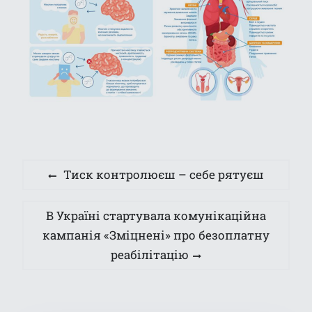
Навігація
Previous
Тиск контролюєш – себе рятуєш
записів
post:
Next
В Україні стартувала комунікаційна
post:
кампанія «Зміцнені» про безоплатну
реабілітацію