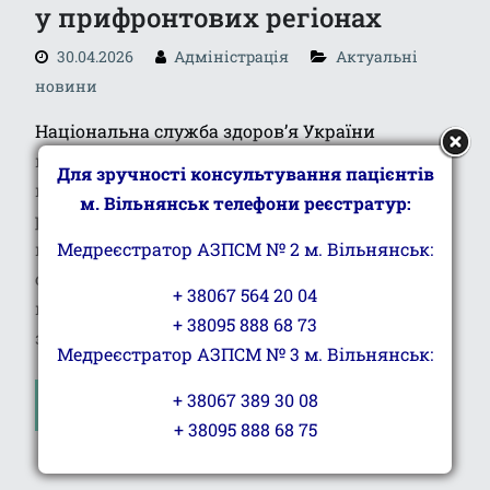
у прифронтових регіонах
30.04.2026
Адміністрація
Актуальні
новини
Національна служба здоров’я України
продовжує підтримку медичних команд, які
Для зручності консультування пацієнтів
працюють у прифронтових областях та
м. Вільнянськ телефони реєстратур:
регіонах із високим безпековим
навантаженням. Понад 524,9 млн грн
Медреєстратор АЗПСМ № 2 м. Вільнянськ:
сплатила НСЗУ закладам охорони здоров’я у І
+ 38067 564 20 04
кварталі 2026 року за пакетом «Забезпечення
+ 38095 888 68 73
збереження кадрового потенціалу для
Медреєстратор АЗПСМ № 3 м. Вільнянськ:
+ 38067 389 30 08
ЧИТАТИ ДАЛІ
+ 38095 888 68 75