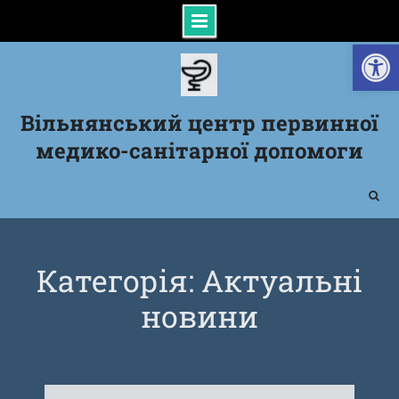
Відкрити Панель інструментів
Skip
to
content
Вільнянський центр первинної
медико-санітарної допомоги
Категорія: Актуальні
новини