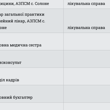
ицини, АЗПСМ с. Солоне
лікувальна справа
ар загальної практики
мейний лікар, АЗПСМ с.
оне
лікувальна справа
овна медична сестра
сконсульт
діл кадрів
овний бухгалтер