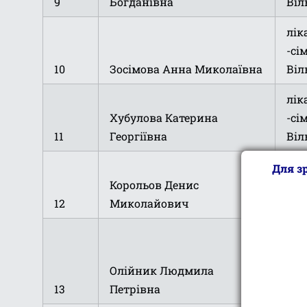
9
Богданівна
Віл
лік
-сі
10
Зосімова Анна Миколаївна
Віл
лік
Хубулова Катерина
-сі
11
Георгіївна
Віл
лік
Для з
Корольов Денис
-сі
12
Миколайович
Віл
зав
заг
Олійник Людмила
мед
13
Петрівна
Мих