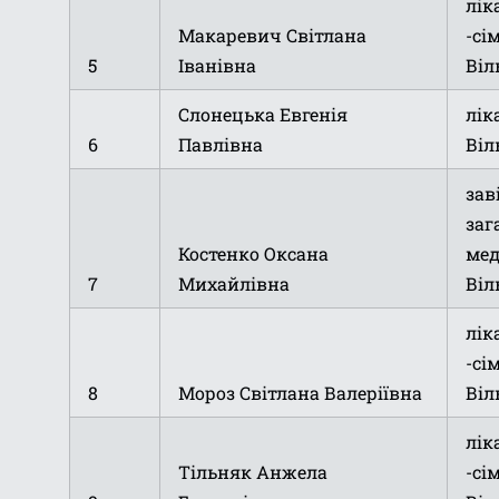
лік
Макаревич Світлана
-сі
5
Іванівна
Віл
Слонецька Евгенія
лік
6
Павлівна
Віл
зав
заг
Костенко Оксана
мед
7
Михайлівна
Віл
лік
-сі
8
Мороз Світлана Валеріївна
Віл
лік
Тільняк Анжела
-сі