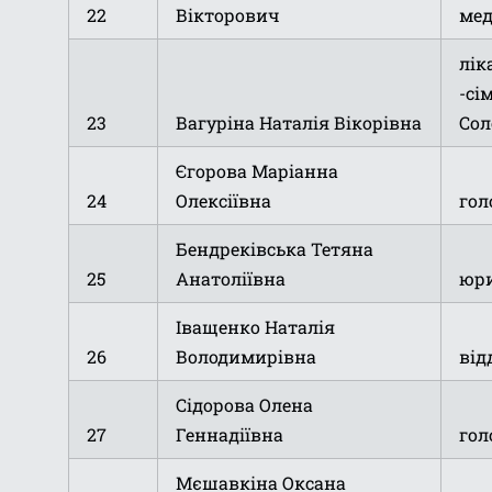
22
Вікторович
мед
лік
-сі
23
Вагуріна Наталія Вікорівна
Сол
Єгорова Маріанна
24
Олексіївна
гол
Бендреківська Тетяна
25
Анатоліївна
юри
Іващенко Наталія
26
Володимирівна
від
Сідорова Олена
27
Геннадіївна
гол
Мєшавкіна Оксана