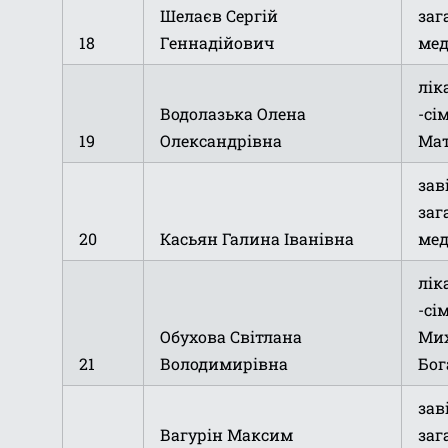
Шелаєв Сергій
заг
18
Геннадійович
мед
лік
Водолазька Олена
-сі
19
Олександрівна
Мат
зав
заг
20
Касьян Галина Іванівна
мед
лік
-сі
Обухова Світлана
Мих
21
Володимирівна
Бог
зав
Вагурін Максим
заг