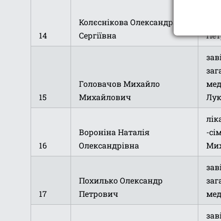
лік
Колєснікова Олександра
-сі
14
Сергіївна
Пет
зав
заг
Головачов Михайло
мед
15
Михайлович
Лу
лік
Вороніна Наталія
-сі
16
Олександрівна
Ми
зав
Похилько Олександр
заг
17
Петрович
мед
зав