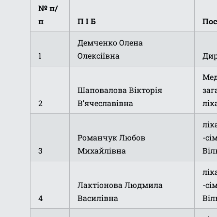
№ п/
п
П І Б
Пос
Демченко Олена
1
Олексіївна
Дир
Мед
Шаповалова Вікторія
заг
2
В’ячеславівна
лік
лік
Романчук Любов
-сі
3
Михайлівна
Віл
лік
Лактіонова Людмила
-сі
4
Василівна
Віл