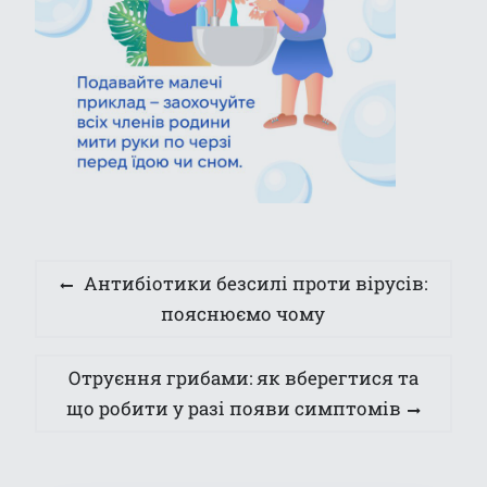
Навігація
Previous
Антибіотики безсилі проти вірусів:
записів
post:
пояснюємо чому
Next
Отруєння грибами: як вберегтися та
post:
що робити у разі появи симптомів