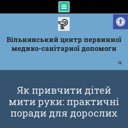
Відкрити Панель інструментів
Skip
to
content
Вільнянський центр первинної
медико-санітарної допомоги
Як привчити дітей
мити руки: практичні
поради для дорослих