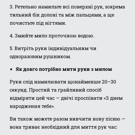
3. Ретельно намильте всі поверхні рук, зокрема
тильний бік долоні та між пальцями, а ще
почистьте під нігтями.
4. Змийте мило проточною водою.
5. Витріть руки індивідуальним чи
одноразовим рушником.
Як довго потрібно мити руки з милом
Руки слід намилювати щонайменше 20–30
секунд. Простий та грайливий спосіб
відміряти цей час — двічі проспівати «З днем
народження тебе».
Ви також можете разом вивчити нову пісню —
вона триває необхідний для миття рук час: